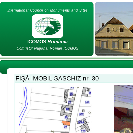
International Council on Monuments and Sites
ICOMOS
România
Comitetul Naţional Român ICOMOS
FIŞĂ IMOBIL SASCHIZ nr. 30