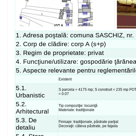
1. Adresa poştală: comuna SASCHIZ, nr.
2. Corp de clădire: corp A (s+p)
3. Regim de proprietate: privat
4. Funcţiune/utilizare: gospodărie ţărăne
5. Aspecte relevante pentru reglementăril
Existent
5.1.
S parcela = 4175 mp; S construit = 235 mp PO
Urbanistic
= 0.07
5.2.
Tip compoziţie: locuinţă
Arhitectural
Materiale: tradiţionale
5.3. De
Finisaje: tradiţionale, păstrate parţial
detaliu
Decoraţii: câteva păstrate, pe faţada