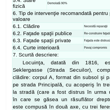
5.4. Stare
Demolată 90%
fizică
6. Tip de intervenţie recomandată pentru 
valoare
6.1. Clădire
Necesită reparaţii
6.2. Faţade spaţii publice
Re-construire faţadă
6.3. Faţade spaţii private
Faţada este distrus
6.4. Curte interioară
Pavaj compromis
7. Scurtă descriere:
Locuinţa, datată din 1816, e
Seklergasse (Strada Secuilor), co
clădire: corpul A, format din subsol şi 
pe strada Principală, cu acoperiş în tre
la stradă (care a fost distrus în urma 
în care se găsea un răsuflător dreptu
este compusă în două axe, cu trei feres